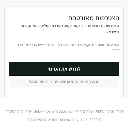
הצטרפות מאובטחת
הצטרפות מאובטחת דרך קארדקום. מערכת הסליקה המתקדמת
בישראל.
המידע שלך מאובטח בתקן מחמיר ולא נעשה בו שימוש חיצוני ואינו עובר לגורם צד ג'
כלשהו.
לחדש את המינוי
הצטרף עכשיו למנוי אחוות הווינרים במחיר מבצע!
יש לך שאלה נוספת? שלח מייל ל-club@moshehaddad.com ויעזרו לך מהמשרד.​
© 2022 . כל הזכויות שמורות לדותן סלוק ומשה חדד