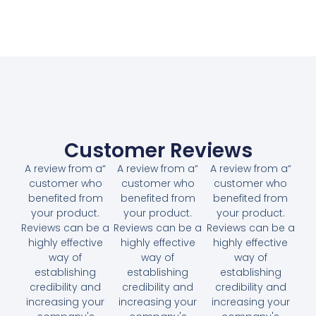
Customer Reviews
“A review from a
“A review from a
“A review from a
customer who
customer who
customer who
benefited from
benefited from
benefited from
your product.
your product.
your product.
Reviews can be a
Reviews can be a
Reviews can be a
highly effective
highly effective
highly effective
way of
way of
way of
establishing
establishing
establishing
credibility and
credibility and
credibility and
increasing your
increasing your
increasing your